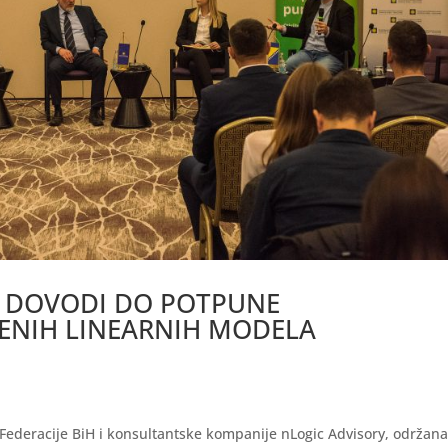
 DOVODI DO POTPUNE
JENIH LINEARNIH MODELA
ederacije BiH i konsultantske kompanije nLogic Advisory, održana