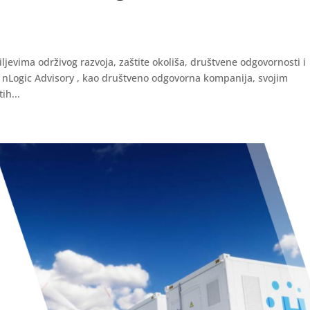
evima održivog razvoja, zaštite okoliša, društvene odgovornosti i
 nLogic Advisory , kao društveno odgovorna kompanija, svojim
ih...