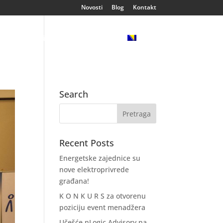
Novosti
Blog
Kontakt
ija
Klijenti
Reference
Search
Recent Posts
Energetske zajednice su
nove elektroprivrede
građana!
K O N K U R S za otvorenu
poziciju event menadžera
Učešće nLogic Advisory na