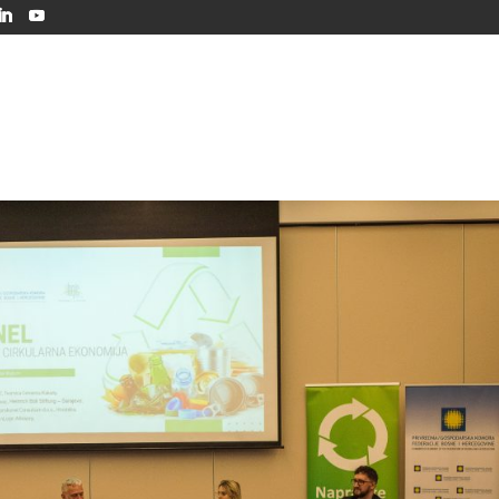
O nama
Usluge
Solarna energija
Edukac