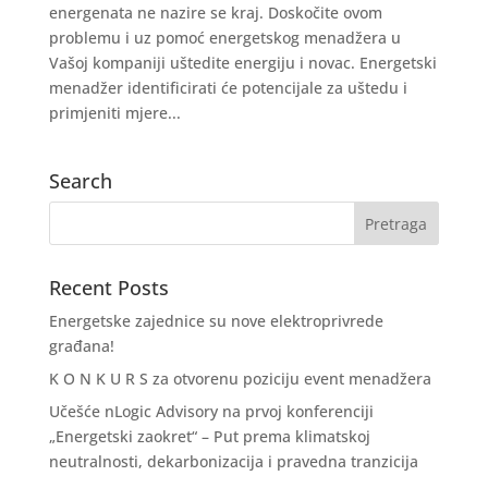
energenata ne nazire se kraj. Doskočite ovom
problemu i uz pomoć energetskog menadžera u
Vašoj kompaniji uštedite energiju i novac. Energetski
menadžer identificirati će potencijale za uštedu i
primjeniti mjere...
Search
Recent Posts
Energetske zajednice su nove elektroprivrede
građana!
K O N K U R S za otvorenu poziciju event menadžera
Učešće nLogic Advisory na prvoj konferenciji
„Energetski zaokret“ – Put prema klimatskoj
neutralnosti, dekarbonizacija i pravedna tranzicija