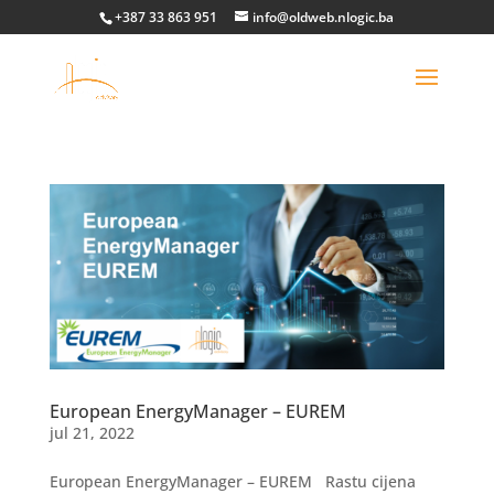
+387 33 863 951
info@oldweb.nlogic.ba
European EnergyManager – EUREM
jul 21, 2022
European EnergyManager – EUREM Rastu cijena