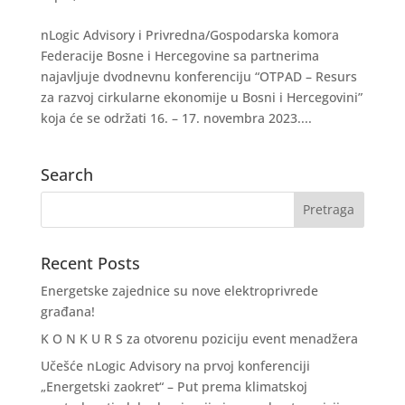
nLogic Advisory i Privredna/Gospodarska komora
Federacije Bosne i Hercegovine sa partnerima
najavljuje dvodnevnu konferenciju “OTPAD – Resurs
za razvoj cirkularne ekonomije u Bosni i Hercegovini”
koja će se održati 16. – 17. novembra 2023....
Search
Recent Posts
Energetske zajednice su nove elektroprivrede
građana!
K O N K U R S za otvorenu poziciju event menadžera
Učešće nLogic Advisory na prvoj konferenciji
„Energetski zaokret“ – Put prema klimatskoj