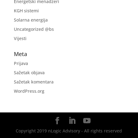
Energetski menadzeri
KGH sistemi
Solarna energija
Uncategorized @bs
Vijesti
Meta
Prijava
Sažetak objava
Sažetak komentara
WordPress.org
Copyright 2019 nLogic Advisory - All rights reserved