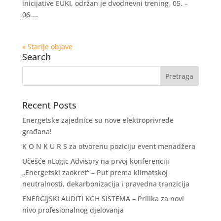
inicijative EUKI, održan je dvodnevni trening 05. –
06....
« Starije objave
Search
Recent Posts
Energetske zajednice su nove elektroprivrede
građana!
K O N K U R S za otvorenu poziciju event menadžera
Učešće nLogic Advisory na prvoj konferenciji
„Energetski zaokret“ – Put prema klimatskoj
neutralnosti, dekarbonizacija i pravedna tranzicija
ENERGIJSKI AUDITI KGH SISTEMA – Prilika za novi
nivo profesionalnog djelovanja