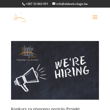
+387 33 863 951
info@oldweb.nlogic.ba
Konkurs za otvorenu poziciju Projekt