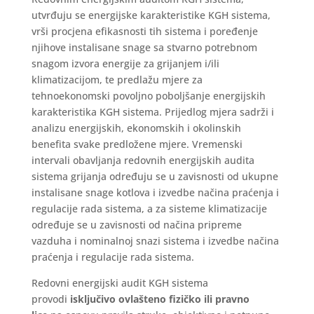
utvrđuju se energijske karakteristike KGH sistema,
vrši procjena efikasnosti tih sistema i poređenje
njihove instalisane snage sa stvarno potrebnom
snagom izvora energije za grijanjem i/ili
klimatizacijom, te predlažu mjere za
tehnoekonomski povoljno poboljšanje energijskih
karakteristika KGH sistema. Prijedlog mjera sadrži i
analizu energijskih, ekonomskih i okolinskih
benefita svake predložene mjere. Vremenski
intervali obavljanja redovnih energijskih audita
sistema grijanja određuju se u zavisnosti od ukupne
instalisane snage kotlova i izvedbe načina praćenja i
regulacije rada sistema, a za sisteme klimatizacije
određuje se u zavisnosti od načina pripreme
vazduha i nominalnoj snazi sistema i izvedbe načina
praćenja i regulacije rada sistema.
Redovni energijski audit KGH sistema
provodi
isključivo
ovlašteno fizičko ili pravno