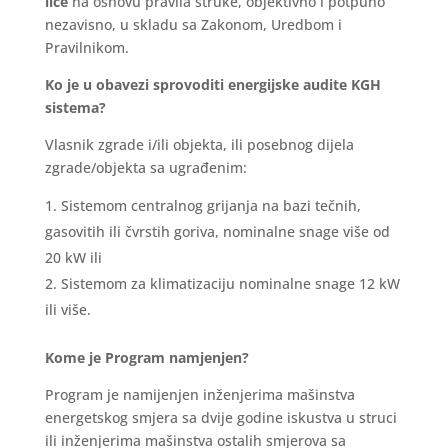
lice
na osnovu pravila struke, objektivno i potpuno
nezavisno, u skladu sa Zakonom, Uredbom i
Pravilnikom.
Ko je u obavezi sprovoditi energijske audite KGH
sistema?
Vlasnik zgrade i/ili objekta, ili posebnog dijela
zgrade/objekta sa ugrađenim:
Sistemom centralnog grijanja na bazi tečnih,
gasovitih ili čvrstih goriva, nominalne snage više od
20 kW ili
Sistemom za klimatizaciju nominalne snage 12 kW
ili više.
Kome je Program namjenjen?
Program je namijenjen inženjerima mašinstva
energetskog smjera sa dvije godine iskustva u struci
ili inženjerima mašinstva ostalih smjerova sa