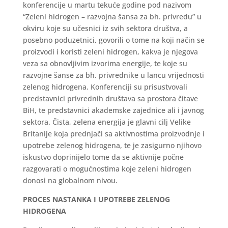
konferencije u martu tekuće godine pod nazivom
“Zeleni hidrogen – razvojna šansa za bh. privredu” u
okviru koje su učesnici iz svih sektora društva, a
posebno poduzetnici, govorili o tome na koji način se
proizvodi i koristi zeleni hidrogen, kakva je njegova
veza sa obnovljivim izvorima energije, te koje su
razvojne šanse za bh. privrednike u lancu vrijednosti
zelenog hidrogena. Konferenciji su prisustvovali
predstavnici privrednih društava sa prostora čitave
BiH, te predstavnici akademske zajednice ali i javnog
sektora. Čista, zelena energija je glavni cilj Velike
Britanije koja prednjači sa aktivnostima proizvodnje i
upotrebe zelenog hidrogena, te je zasigurno njihovo
iskustvo doprinijelo tome da se aktivnije počne
razgovarati o mogućnostima koje zeleni hidrogen
donosi na globalnom nivou.
PROCES NASTANKA I UPOTREBE ZELENOG
HIDROGENA