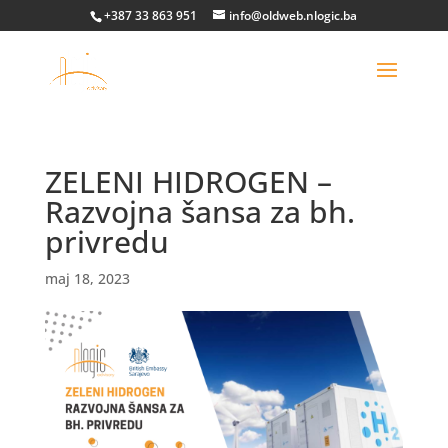
+387 33 863 951
info@oldweb.nlogic.ba
ZELENI HIDROGEN –
Razvojna šansa za bh.
privredu
maj 18, 2023