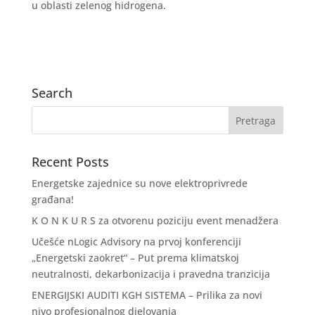
u oblasti zelenog hidrogena.
Search
Recent Posts
Energetske zajednice su nove elektroprivrede
građana!
K O N K U R S za otvorenu poziciju event menadžera
Učešće nLogic Advisory na prvoj konferenciji
„Energetski zaokret“ – Put prema klimatskoj
neutralnosti, dekarbonizacija i pravedna tranzicija
ENERGIJSKI AUDITI KGH SISTEMA – Prilika za novi
nivo profesionalnog djelovanja