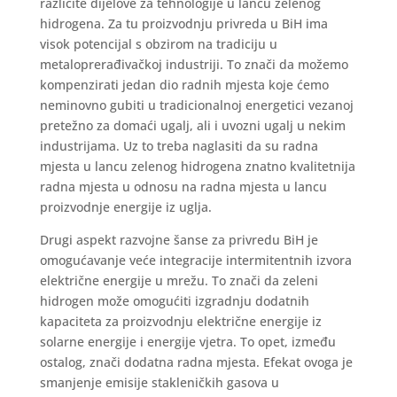
različite dijelove za tehnologije u lancu zelenog
hidrogena. Za tu proizvodnju privreda u BiH ima
visok potencijal s obzirom na tradiciju u
metaloprerađivačkoj industriji. To znači da možemo
kompenzirati jedan dio radnih mjesta koje ćemo
neminovno gubiti u tradicionalnoj energetici vezanoj
pretežno za domaći ugalj, ali i uvozni ugalj u nekim
industrijama. Uz to treba naglasiti da su radna
mjesta u lancu zelenog hidrogena znatno kvalitetnija
radna mjesta u odnosu na radna mjesta u lancu
proizvodnje energije iz uglja.
Drugi aspekt razvojne šanse za privredu BiH je
omogućavanje veće integracije intermitentnih izvora
električne energije u mrežu. To znači da zeleni
hidrogen može omogućiti izgradnju dodatnih
kapaciteta za proizvodnju električne energije iz
solarne energije i energije vjetra. To opet, između
ostalog, znači dodatna radna mjesta. Efekat ovoga je
smanjenje emisije stakleničkih gasova u