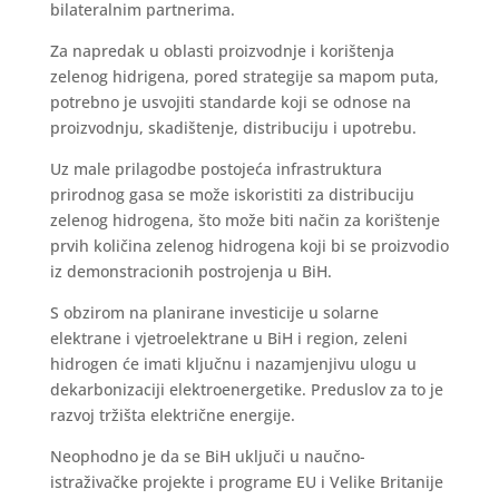
bilateralnim partnerima.
Za napredak u oblasti proizvodnje i korištenja
zelenog hidrigena, pored strategije sa mapom puta,
potrebno je usvojiti standarde koji se odnose na
proizvodnju, skadištenje, distribuciju i upotrebu.
Uz male prilagodbe postojeća infrastruktura
prirodnog gasa se može iskoristiti za distribuciju
zelenog hidrogena, što može biti način za korištenje
prvih količina zelenog hidrogena koji bi se proizvodio
iz demonstracionih postrojenja u BiH.
S obzirom na planirane investicije u solarne
elektrane i vjetroelektrane u BiH i region, zeleni
hidrogen će imati ključnu i nazamjenjivu ulogu u
dekarbonizaciji elektroenergetike. Preduslov za to je
razvoj tržišta električne energije.
Neophodno je da se BiH uključi u naučno-
istraživačke projekte i programe EU i Velike Britanije