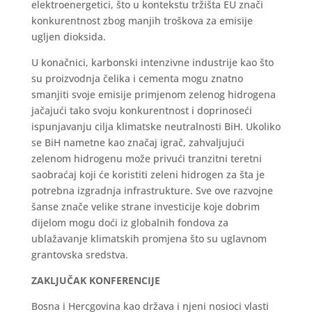
elektroenergetici, što u kontekstu tržišta EU znači
konkurentnost zbog manjih troškova za emisije
ugljen dioksida.
U konačnici, karbonski intenzivne industrije kao što
su proizvodnja čelika i cementa mogu znatno
smanjiti svoje emisije primjenom zelenog hidrogena
jačajući tako svoju konkurentnost i doprinoseći
ispunjavanju cilja klimatske neutralnosti BiH. Ukoliko
se BiH nametne kao značaj igrač, zahvaljujući
zelenom hidrogenu može privući tranzitni teretni
saobraćaj koji će koristiti zeleni hidrogen za šta je
potrebna izgradnja infrastrukture. Sve ove razvojne
šanse znače velike strane investicije koje dobrim
dijelom mogu doći iz globalnih fondova za
ublažavanje klimatskih promjena što su uglavnom
grantovska sredstva.
ZAKLJUČAK KONFERENCIJE
Bosna i Hercgovina kao država i njeni nosioci vlasti