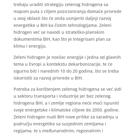
trebaju uraditi strategiju zelenog hidrogena sa
mapom puta s ciljem pozicioniranja domaće privrede
u ovoj oblasti što će onda usmjeriti daljnji razvoj
energetike u BiH ka čistim tehnologijama. Zeleni
hidrogen već se navodi u strateško-planskim
dokumentima BiH, kao što je Integrisani plan za
klimu i energiju.
Zeleni hidrogen je nosilac energije i jedna od glavnih
tema u Evropi u kontekstu dekarbonizacije, te će
sigurno biti i narednih 10 do 20 godina, što se treba
iskoristiti za razvoj privrede u BiH.
Potreba za korištenjem zelenog hidrogena se već vidi
u sektoru transporta i industrije jer bez zelenog
hidrogena BiH, a i zemlje regiona neće moći ispuniti
svoje energetske i klimatske ciljeve do 2050. godine.
Zeleni hidrogen nudi BiH nove prilike za saradnju u
području energetike sa susjednim zemljama i
regijama, te s međunarodnim, regionalnim i