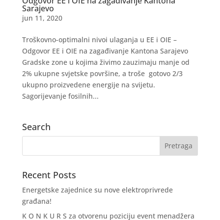
Odgovor EE i OIE na zagađivanje Kantona
Sarajevo
jun 11, 2020
Troškovno-optimalni nivoi ulaganja u EE i OIE –
Odgovor EE i OIE na zagađivanje Kantona Sarajevo
Gradske zone u kojima živimo zauzimaju manje od
2% ukupne svjetske površine, a troše gotovo 2/3
ukupno proizvedene energije na svijetu.
Sagorijevanje fosilnih...
Search
Recent Posts
Energetske zajednice su nove elektroprivrede
građana!
K O N K U R S za otvorenu poziciju event menadžera