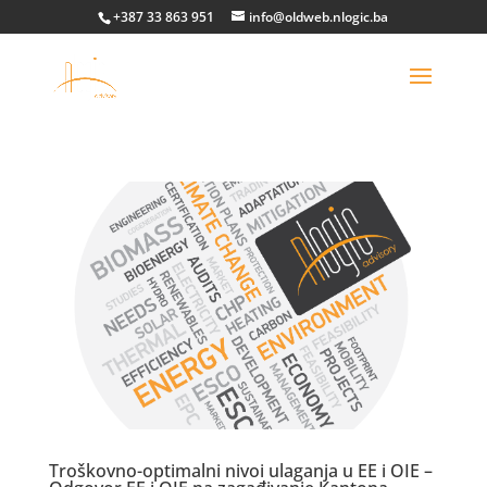
+387 33 863 951
info@oldweb.nlogic.ba
Troškovno-optimalni nivoi ulaganja u EE i OIE –