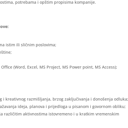
nostima, potrebama i opštim propisima kompanije.
love:
a istim ili sličnim poslovima;
eštine;
ffice (Word, Excel, MS Project, MS Power point, MS Access);
g i kreativnog razmišljanja, brzog zaključivanja i donošenja odluka
zražavanja ideja, planova i prijedloga u pisanom i govornom obliku;
a različitim aktivnostima istovremeno i u kratkim vremenskim