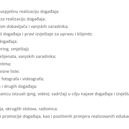
 uspješnu realizaciju događaja;
a realizaciju događaja;
dom dobavljača i vanjskih saradnika;
 događaja i pravi izvještaje za upravu i klijente;
događaja;
ring, smještaj);
klijenata, vanjskih saradnika;
ntima;
isne liste;
 fotografa i videografa;
a i drugih događaja;
icu (vizuali (png, video), sadržaj) u cilju najave događaja i izvješt
 okruglih stolova, radionica;
i promocije događaja, kao i pozitivnih primjera realizovanih edukac