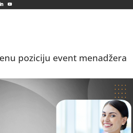
O nama
Usluge
Solarna energija
Edukac
renu poziciju event menadžera