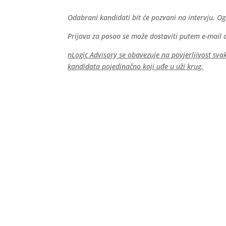
Odabrani kandidati bit će pozvani na intervju. Ogl
Prijava za posao se može dostaviti putem e-mail 
nLogic Advisory se obavezuje na povjerljivost svak
kandidata pojedinačno koji uđe u uži krug.