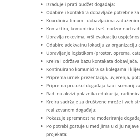
Izrađuje i prati budžet događaja;
Odabire i kontaktira dobavljače potrebne za
Koordinira timom i dobavljačima zaduženim z
Kontaktira, komunicira i vrši nadzor nad ra
Upravlja rokovima, vrši evaluaciju uspješnosti
Odabire adekvatnu lokaciju za organizaciju 
Upravljanje logistikom (prostor, oprema, cate
Kreira i održava bazu kontakata dobavljača, 
Kontinuirano komunicira sa kolegama i klije
Priprema urnek prezentacija, uvjerenja, potp
Priprema protokol događaja kao i scenarij za
Radi na akvizi polaznika edukacija, radionic
Kreira sadržaje za društvene mreže i web stran
realizovanom događaju;
Pokazuje spremnost na moderiranje događaja,
Po potrebi gostuje u medijima u cilju najave 
projekata;