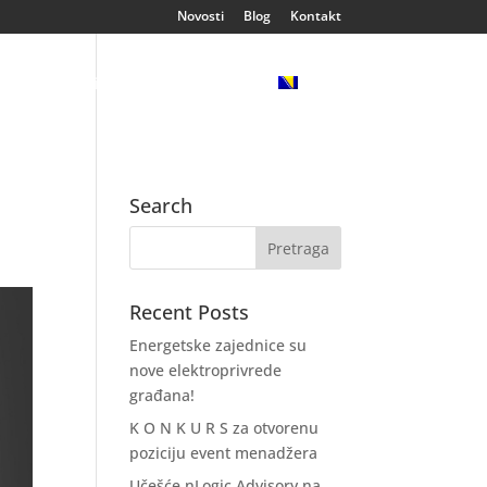
Novosti
Blog
Kontakt
ija
Klijenti
Reference
Search
Recent Posts
Energetske zajednice su
nove elektroprivrede
građana!
K O N K U R S za otvorenu
poziciju event menadžera
Učešće nLogic Advisory na