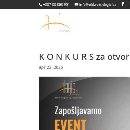
+387 33 863 951
info@oldweb.nlogic.ba
K O N K U R S za otvo
apr 23, 2025