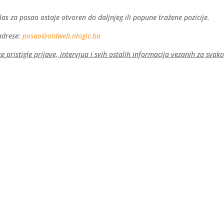
as za posao ostaje otvoren do daljnjeg ili popune tražene pozicije.
adrese:
posao@oldweb.nlogic.ba
e pristigle prijave, intervjua i svih ostalih informacija vezanih za svak