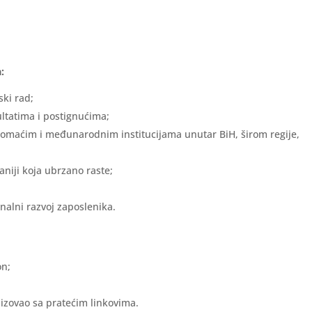
:
ski rad;
ultatima i postignućima;
omaćim i međunarodnim institucijama unutar BiH, širom regije,
niji koja ubrzano raste;
nalni razvoj zaposlenika.
on;
lizovao sa pratećim linkovima.