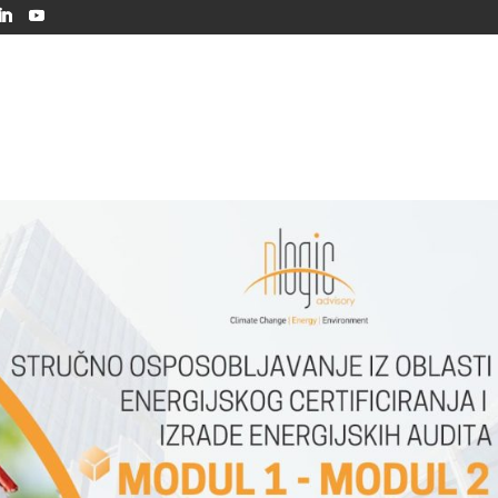
O nama
Usluge
Solarna energija
Edukac