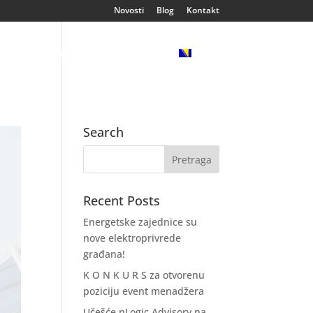
Novosti
Blog
Kontakt
ija
Klijenti
Reference
Search
Recent Posts
Energetske zajednice su
nove elektroprivrede
građana!
K O N K U R S za otvorenu
poziciju event menadžera
Učešće nLogic Advisory na