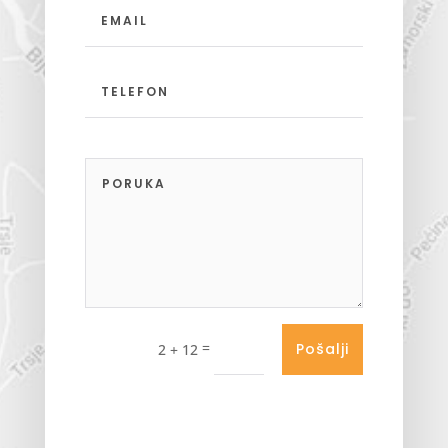
=
Pošalji
2 + 12