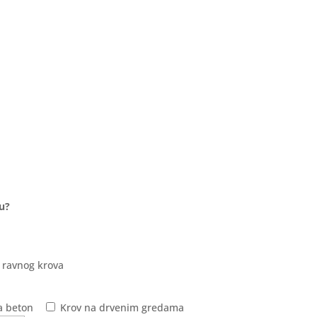
lu?
 ravnog krova
a beton
Krov na drvenim gredama