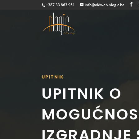
+387 33 863 951
info@oldweb.nlogic.ba
UPITNIK
UPITNIK O
MOGUĆNOS
IZGRADNJE