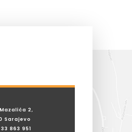
Mazalića 2,
0 Sarajevo
7
33 863 951