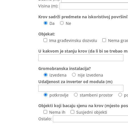
Visina (m):
Krov sadrži predmete na iskoristivoj površini?
Da
Ne
Objekat:
Ima građevinsku dozvolu
Nema građ
U kakvom je stanju krov (da li bi se trebao mij
Gromobranska instalacija?
izvedena
nije izvedena
Udaljenost za inverter od modula (m)
potkrovlje
stambeni prostor
p
Objekti koji bacaju sjenu na krov (mjesto pos
Nema ih
Susjedni objekti
Ostalo: