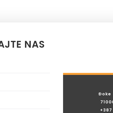
AJTE NAS
Đoke 
7100
+38