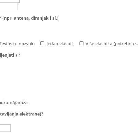
 (npr. antena, dimnjak i sl.)
evinsku dozvolu
Jedan vlasnik
Više vlasnika (potrebna s
enjati ) ?
odrum/garaža
tavljanja elektrane)?