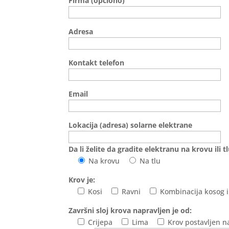
Firma (opciono)
Adresa
Kontakt telefon
Email
Lokacija (adresa) solarne elektrane
Da li želite da gradite elektranu na krovu ili t
Na krovu
Na tlu
Krov je:
Kosi
Ravni
Kombinacija kosog i
Završni sloj krova napravljen je od:
Crijepa
Lima
Krov postavljen n