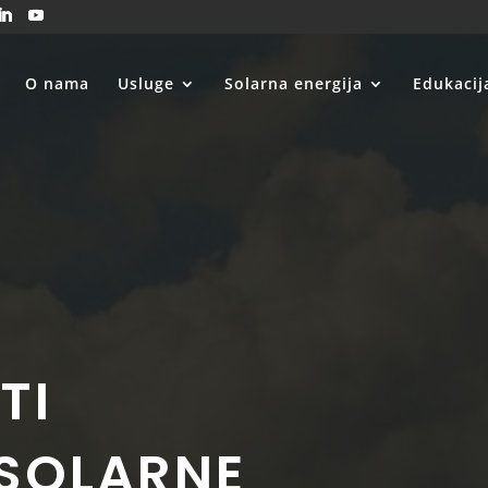
O nama
Usluge
Solarna energija
Edukacij
TI
 SOLARNE