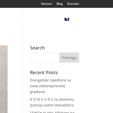
Novosti
Blog
Kontakt
ija
Klijenti
Reference
Search
Recent Posts
Energetske zajednice su
nove elektroprivrede
građana!
K O N K U R S za otvorenu
poziciju event menadžera
Učešće nLogic Advisory na