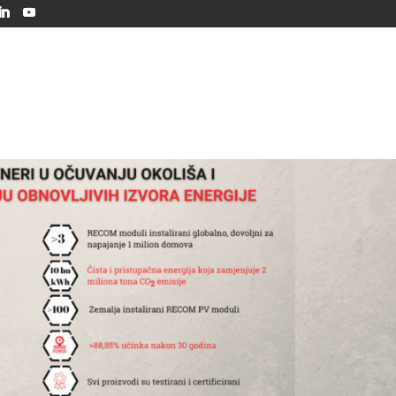
O nama
Usluge
Solarna energija
Edukac