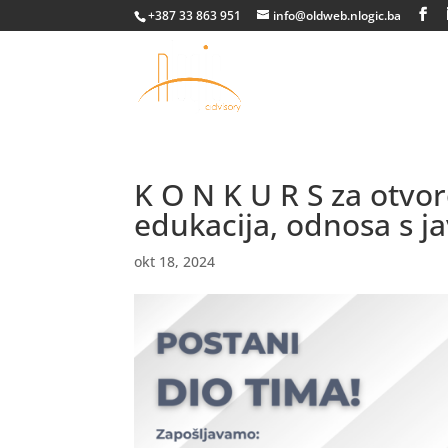
+387 33 863 951
info@oldweb.nlogic.ba
K O N K U R S za otvor
edukacija, odnosa s j
okt 18, 2024