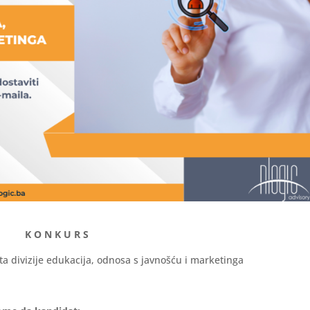
K O N K U R S
ta divizije edukacija, odnosa s javnošću i marketinga