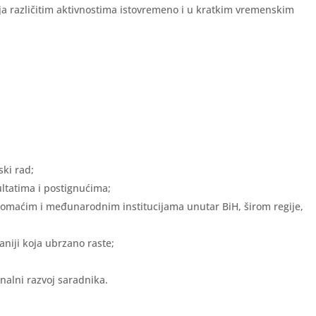
a različitim aktivnostima istovremeno i u kratkim vremenskim
ski rad;
ultatima i postignućima;
omaćim i međunarodnim institucijama unutar BiH, širom regije,
niji koja ubrzano raste;
nalni razvoj saradnika.