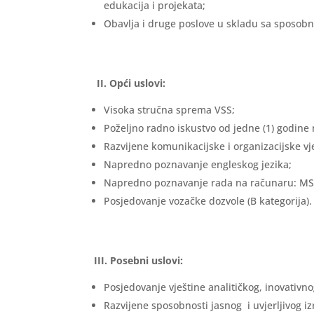
edukacija i projekata;
Obavlja i druge poslove u skladu sa sposob
II.
Opći uslovi:
Visoka stručna sprema VSS;
Poželjno radno iskustvo od jedne (1) godine n
Razvijene komunikacijske i organizacijske vj
Napredno poznavanje engleskog jezika;
Napredno poznavanje rada na računaru: MS O
Posjedovanje vozačke dozvole (B kategorija).
III. Posebni uslovi:
Posjedovanje vještine analitičkog, inovativno
Razvijene sposobnosti jasnog i uvjerljivog i