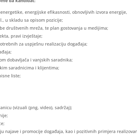
tome da kandidat:
energetike, energijske efikasnosti, obnovljivih izvora energije,
l., u skladu sa opisom pozicije;
ebe društvenih mreža, te plan gostovanja u medijima;
kta, pravi izvještaje;
potrebnih za uspješnu realizaciju događaja;
ađaja;
dom dobavljača i vanjskih saradnika;
im saradnicima i klijentima;
isne liste;
nicu (vizuali (png, video), sadržaj);
ije;
ce;
ju najave i promocije događaja, kao i pozitivnih primjera realizova