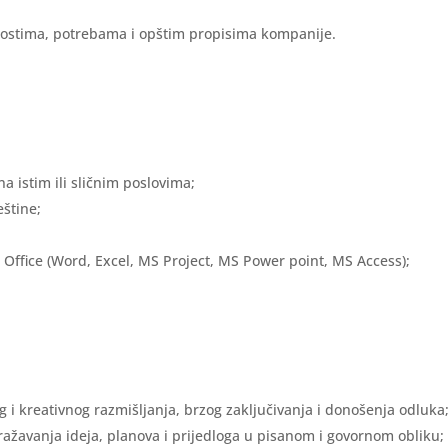
nostima, potrebama i opštim propisima kompanije.
a istim ili sličnim poslovima;
eštine;
ffice (Word, Excel, MS Project, MS Power point, MS Access);
g i kreativnog razmišljanja, brzog zaključivanja i donošenja odluka
zražavanja ideja, planova i prijedloga u pisanom i govornom obliku;