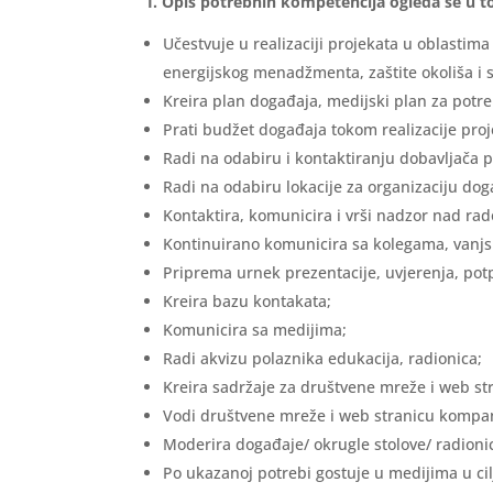
I. Opis potrebnih kompetencija ogleda se u 
Učestvuje u realizaciji projekata u oblastima 
energijskog menadžmenta, zaštite okoliša i s
Kreira plan događaja, medijski plan za potr
Prati budžet događaja tokom realizacije proje
Radi na odabiru i kontaktiranju dobavljača 
Radi na odabiru lokacije za organizaciju dog
Kontaktira, komunicira i vrši nadzor nad ra
Kontinuirano komunicira sa kolegama, vanjsk
Priprema urnek prezentacije, uvjerenja, potp
Kreira bazu kontakata;
Komunicira sa medijima;
Radi akvizu polaznika edukacija, radionica;
Kreira sadržaje za društvene mreže i web stra
Vodi društvene mreže i web stranicu kompan
Moderira događaje/ okrugle stolove/ radioni
Po ukazanoj potrebi gostuje u medijima u cil