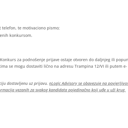
t telefon, te motivaciono pismo;
ženih konkursom.
 Konkurs za podnošenje prijave ostaje otvoren do daljnjeg ili popu
tima se mogu dostaviti lično na adresu Trampina 12/VI ili putem e-
iju dostavljenu uz prijavu.
nLogic Advisory se obavezuje na povjerljivo
informacija vezanih za svakog kandidata pojedinačno koji uđe u uži krug.