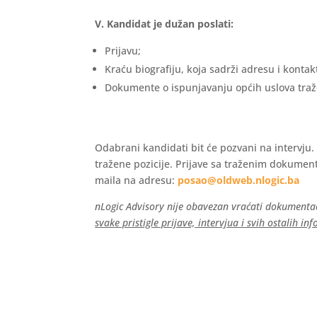
V.
Kandidat je dužan poslati:
Prijavu;
Kraću biografiju, koja sadrži adresu i kontak
Dokumente o ispunjavanju općih uslova tra
Odabrani kandidati bit će pozvani na intervju.
tražene pozicije. Prijave sa traženim dokumen
maila na adresu:
posao@oldweb.nlogic.ba
nLogic Advisory nije obavezan vraćati dokumentac
svake pristigle prijave, intervjua i svih ostalih 