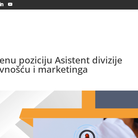
O nama
Usluge
Solarna energija
Edukac
enu poziciju Asistent divizije
avnošću i marketinga