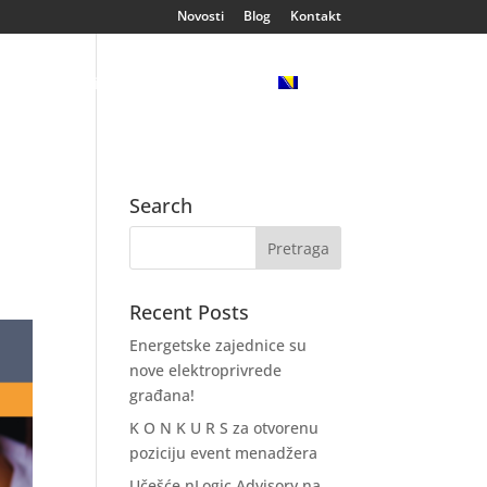
Novosti
Blog
Kontakt
ija
Klijenti
Reference
Search
Recent Posts
Energetske zajednice su
nove elektroprivrede
građana!
K O N K U R S za otvorenu
poziciju event menadžera
Učešće nLogic Advisory na