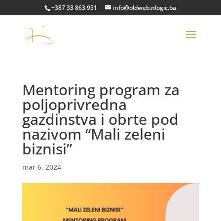
+387 33 863 951
info@oldweb.nlogic.ba
Mentoring program za
poljoprivredna
gazdinstva i obrte pod
nazivom “Mali zeleni
biznisi”
mar 6, 2024