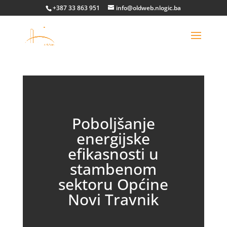
+387 33 863 951
info@oldweb.nlogic.ba
Poboljšanje
energijske
efikasnosti u
stambenom
sektoru Općine
Novi Travnik