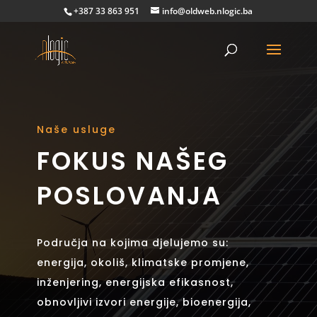
+387 33 863 951
info@oldweb.nlogic.ba
Naše usluge
FOKUS NAŠEG
POSLOVANJA
Područja na kojima djelujemo su:
energija, okoliš, klimatske promjene,
inženjering, energijska efikasnost,
obnovljivi izvori energije, bioenergija,