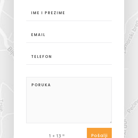
=
Pošalji
1 + 13