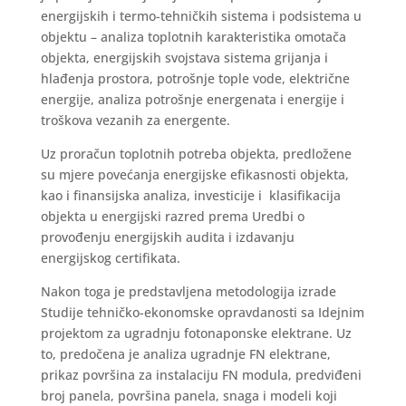
energijskih i termo-tehničkih sistema i podsistema u
objektu – analiza toplotnih karakteristika omotača
objekta, energijskih svojstava sistema grijanja i
hlađenja prostora, potrošnje tople vode, električne
energije, analiza potrošnje energenata i energije i
troškova vezanih za energente.
Uz proračun toplotnih potreba objekta, predložene
su mjere povećanja energijske efikasnosti objekta,
kao i finansijska analiza, investicije i klasifikacija
objekta u energijski razred prema Uredbi o
provođenju energijskih audita i izdavanju
energijskog certifikata.
Nakon toga je predstavljena metodologija izrade
Studije tehničko-ekonomske opravdanosti sa Idejnim
projektom za ugradnju fotonaponske elektrane. Uz
to, predočena je analiza ugradnje FN elektrane,
prikaz površina za instalaciju FN modula, predviđeni
broj panela, površina panela, snaga i modeli koji