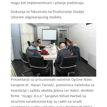
mogu biti implementirani i pitanje podsticaja.
Diskusija se fokusirala na finaliziranje Studije
izborom odgovarajućeg modela.
Prezentaciji su prisustvovali načelnik Općine Novo
Sarajevo dr. Hasan Tanović, pomoćnica načelnika za
investicije i zaštitu okoliša Jelena Ler Kekić, direktor
firme “nLogic d.o.o.” Sarajevo Nihad Harbaš sa
stručnim saradnicima koji su radili na izradi
energijskog audita i Studije, kao i direktor JP ONSA