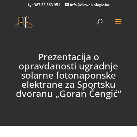
+387 33 863 951
info@oldweb.nlogic.ba
Prezentacija o
opravdanosti ugradnje
solarne fotonaponske
elektrane za Sportsku
dvoranu „Goran Čengić“