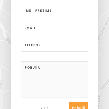
=
Pošalji
7 + 2