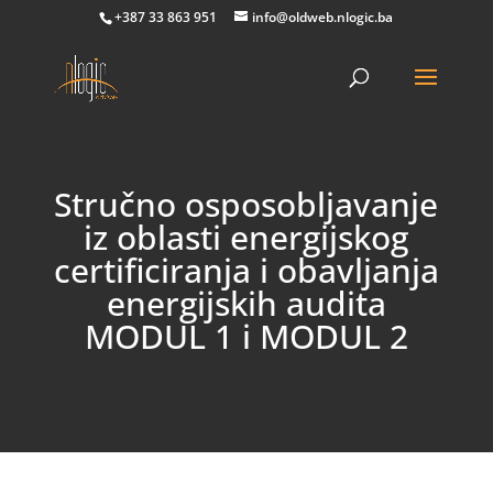
+387 33 863 951
info@oldweb.nlogic.ba
Stručno osposobljavanje
iz oblasti energijskog
certificiranja i obavljanja
energijskih audita
MODUL 1 i MODUL 2