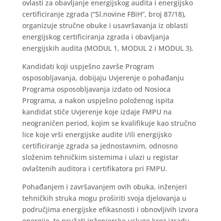
ovlasti za obavljanje energijskog audita i energijsko
certificiranje zgrada (“Sl.novine FBiH”, broj 87/18),
organizuje stručne obuke i usavršavanja iz oblasti
energijskog certificiranja zgrada i obavljanja
energijskih audita (MODUL 1, MODUL 2 i MODUL 3).
Kandidati koji uspješno završe Program
osposobljavanja, dobijaju Uvjerenje o pohađanju
Programa osposobljavanja izdato od Nosioca
Programa, a nakon uspješno položenog ispita
kandidat stiče Uvjerenje koje izdaje FMPU na
neograničen period, kojim se kvalifikuje kao stručno
lice koje vrši energijske audite i/ili energijsko
certificiranje zgrada sa jednostavnim, odnosno
složenim tehničkim sistemima i ulazi u registar
ovlaštenih auditora i certifikatora pri FMPU.
Pohađanjem i završavanjem ovih obuka, inženjeri
tehničkih struka mogu proširiti svoja djelovanja u
područjima energijske efikasnosti i obnovljivih izvora
energije, te pružati inženjerske usluge kroz izradu