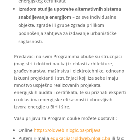
energijskog certifikata;
Izradom studija upotrebe alternativnih sistema
snabdijevanja energijom
– za sve individualne
objekte, zgrade ili grupe zgrada prilikom
podnošenja zahtjeva za izdavanje urbanističke
saglasnosti.
Predavači na svim Programima obuke su stručnjaci
(magistri i doktori nauka) iz oblasti arhitekture,
građevinarstva, mašinstva i elektrotehnike, odnosno
iskusni projektanti i stručnjaci koji iza sebe imaju
mnoštvo uspješno realizovanih projekata,
energijskih audita i certifikata, te su priznati eksperti
u oblastima energijske efikasnosti i obnovljivih
izvora energije u BiH i šire.
Vašu prijavu za Program obuke možete dostaviti:
Online
https://oldweb.nlogic.ba/prijava
Putem E-maila
edukacija@oldweb.nlogic.ba
ili fax: