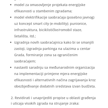
model za omasovljenje projekata energijske
efikasnosti u stambenim zgradama;
model elektrifikacije saobraćaja (posebno javnog)
uz koncept smart city (e-mobility); punionice,
infrastruktura, biciklističke/romobil staze,
šetališta, itd.;
izgradnja novih saobraćajnica kako bi se smanjili
zastoji, izgradnja parkinga na ulazima u centar
Grada, formiranje zona sa ograničenim
saobraćajem;
nastaviti saradnju sa međunarodnim organizacija
na implementaciji primjene mjera energijske
efikasnosti i alternativnih načina zagrijavanja kroz
obezbjeđivanje dodatnih sredstava izvan budžeta.
2. Revidirati i unaprijediti propise u oblasti građenja
i uticaja visokih zgrada na strujanje zraka: