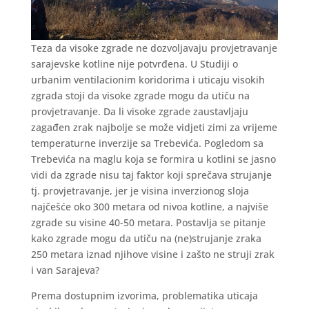
Teza da visoke zgrade ne dozvoljavaju provjetravanje
sarajevske kotline nije potvrđena. U Studiji o
urbanim ventilacionim koridorima i uticaju visokih
zgrada stoji da visoke zgrade mogu da utiču na
provjetravanje. Da li visoke zgrade zaustavljaju
zagađen zrak najbolje se može vidjeti zimi za vrijeme
temperaturne inverzije sa Trebevića. Pogledom sa
Trebevića na maglu koja se formira u kotlini se jasno
vidi da zgrade nisu taj faktor koji sprečava strujanje
tj. provjetravanje, jer je visina inverzionog sloja
najčešće oko 300 metara od nivoa kotline, a najviše
zgrade su visine 40-50 metara. Postavlja se pitanje
kako zgrade mogu da utiču na (ne)strujanje zraka
250 metara iznad njihove visine i zašto ne struji zrak
i van Sarajeva?
Prema dostupnim izvorima, problematika uticaja