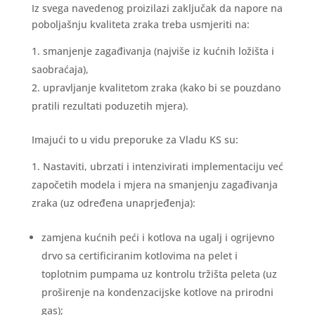
Iz svega navedenog proizilazi zaključak da napore na
poboljašnju kvaliteta zraka treba usmjeriti na:
smanjenje zagađivanja (najviše iz kućnih ložišta i
saobraćaja),
upravljanje kvalitetom zraka (kako bi se pouzdano
pratili rezultati poduzetih mjera).
Imajući to u vidu preporuke za Vladu KS su:
Nastaviti, ubrzati i intenzivirati implementaciju već
započetih modela i mjera na smanjenju zagađivanja
zraka (uz određena unaprjeđenja):
zamjena kućnih peći i kotlova na ugalj i ogrijevno
drvo sa certificiranim kotlovima na pelet i
toplotnim pumpama uz kontrolu tržišta peleta (uz
proširenje na kondenzacijske kotlove na prirodni
gas);