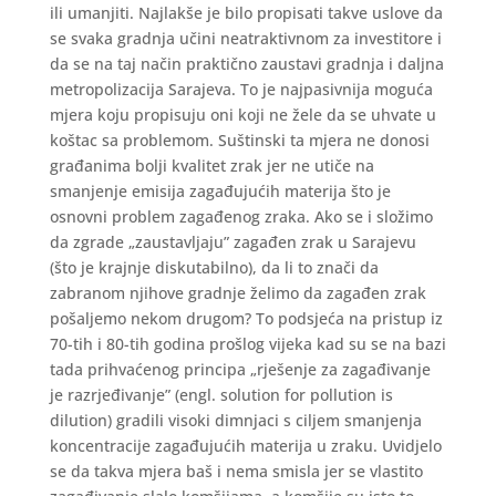
ili umanjiti. Najlakše je bilo propisati takve uslove da
se svaka gradnja učini neatraktivnom za investitore i
da se na taj način praktično zaustavi gradnja i daljna
metropolizacija Sarajeva. To je najpasivnija moguća
mjera koju propisuju oni koji ne žele da se uhvate u
koštac sa problemom. Suštinski ta mjera ne donosi
građanima bolji kvalitet zrak jer ne utiče na
smanjenje emisija zagađujućih materija što je
osnovni problem zagađenog zraka. Ako se i složimo
da zgrade „zaustavljaju” zagađen zrak u Sarajevu
(što je krajnje diskutabilno), da li to znači da
zabranom njihove gradnje želimo da zagađen zrak
pošaljemo nekom drugom? To podsjeća na pristup iz
70-tih i 80-tih godina prošlog vijeka kad su se na bazi
tada prihvaćenog principa „rješenje za zagađivanje
je razrjeđivanje” (engl. solution for pollution is
dilution) gradili visoki dimnjaci s ciljem smanjenja
koncentracije zagađujućih materija u zraku. Uvidjelo
se da takva mjera baš i nema smisla jer se vlastito