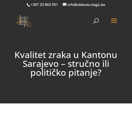
+387 33 863 951
info@oldweb.nlogic.ba
Kvalitet zraka u Kantonu
Sarajevo – stručno ili
političko pitanje?