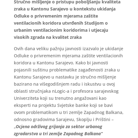
Stručno mišljenje o pristupu poboljšanju kvaliteta
zraka u Kantonu Sarajevo u kontekstu ukidanja
Odluke o privremenim mjerama zaštite
ventilacionih koridora utvrđenih Studijom o
urbanim ventilacionim koridorima i utjecaju
visokih zgrada na kvalitet zraka
Ovih dana veliku pažnju javnosti izazvalo je ukidanje
Odluke o privremenim mjerama zaštite ventilacionih
koridora u Kantonu Sarajevo. Kako bi javnosti
pojasnili suštinu problematike zagađenosti zraka u
Kantonu Sarajevo u nastavku je stručno mišljenje
bazirano na višegodišnjem radu i iskustvu u ovoj
oblasti stručnjaka nLogic-a i profesora sarajevskog
Univerziteta koji su trenutno angažovani kao
eksperti na projektu Svjetske banke koji se bavi
ovom problematikom u tri zemlje Zapadnog Balkana,
odnosno gradovima Sarajevu, Skoplju i Prištini –
„
Ocjena održivog grijanja za sektor urbanog
zgradarstva u tri zemlje Zapadnog Balkana“