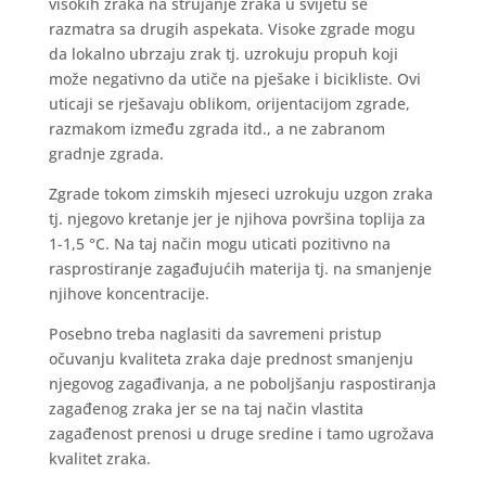
visokih zraka na strujanje zraka u svijetu se
razmatra sa drugih aspekata. Visoke zgrade mogu
da lokalno ubrzaju zrak tj. uzrokuju propuh koji
može negativno da utiče na pješake i bicikliste. Ovi
uticaji se rješavaju oblikom, orijentacijom zgrade,
razmakom između zgrada itd., a ne zabranom
gradnje zgrada.
Zgrade tokom zimskih mjeseci uzrokuju uzgon zraka
tj. njegovo kretanje jer je njihova površina toplija za
1-1,5 °C. Na taj način mogu uticati pozitivno na
rasprostiranje zagađujućih materija tj. na smanjenje
njihove koncentracije.
Posebno treba naglasiti da savremeni pristup
očuvanju kvaliteta zraka daje prednost smanjenju
njegovog zagađivanja, a ne poboljšanju raspostiranja
zagađenog zraka jer se na taj način vlastita
zagađenost prenosi u druge sredine i tamo ugrožava
kvalitet zraka.