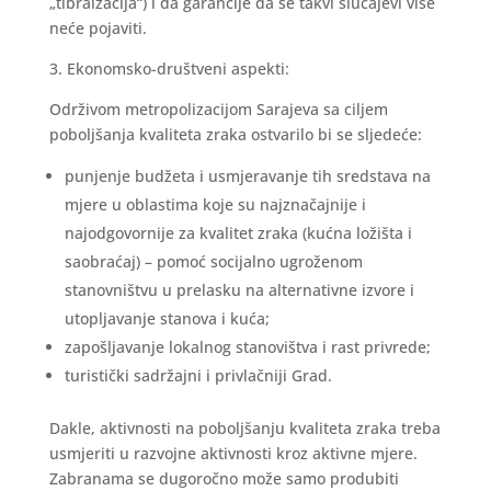
„tibraizacija“) i da garancije da se takvi slučajevi više
neće pojaviti.
3. Ekonomsko-društveni aspekti:
Održivom metropolizacijom Sarajeva sa ciljem
poboljšanja kvaliteta zraka ostvarilo bi se sljedeće:
punjenje budžeta i usmjeravanje tih sredstava na
mjere u oblastima koje su najznačajnije i
najodgovornije za kvalitet zraka (kućna ložišta i
saobraćaj) – pomoć socijalno ugroženom
stanovništvu u prelasku na alternativne izvore i
utopljavanje stanova i kuća;
zapošljavanje lokalnog stanovištva i rast privrede;
turistički sadržajni i privlačniji Grad.
Dakle, aktivnosti na poboljšanju kvaliteta zraka treba
usmjeriti u razvojne aktivnosti kroz aktivne mjere.
Zabranama se dugoročno može samo produbiti