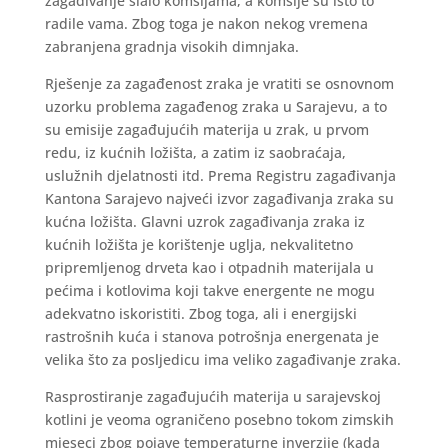
zagađivanje slalo komšijama, a komšije su isto to
radile vama. Zbog toga je nakon nekog vremena
zabranjena gradnja visokih dimnjaka.
Rješenje za zagađenost zraka je vratiti se osnovnom
uzorku problema zagađenog zraka u Sarajevu, a to
su emisije zagađujućih materija u zrak, u prvom
redu, iz kućnih ložišta, a zatim iz saobraćaja,
uslužnih djelatnosti itd. Prema Registru zagađivanja
Kantona Sarajevo najveći izvor zagađivanja zraka su
kućna ložišta. Glavni uzrok zagađivanja zraka iz
kućnih ložišta je korištenje uglja, nekvalitetno
pripremljenog drveta kao i otpadnih materijala u
pećima i kotlovima koji takve energente ne mogu
adekvatno iskoristiti. Zbog toga, ali i energijski
rastrošnih kuća i stanova potrošnja energenata je
velika što za posljedicu ima veliko zagađivanje zraka.
Rasprostiranje zagađujućih materija u sarajevskoj
kotlini je veoma ograničeno posebno tokom zimskih
mjeseci zbog pojave temperaturne inverzije (kada