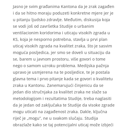
Jasno je svim građanima Kantona da je zrak zagađen
i da se hitno moraju poduzeti konkretne mjere jer je
u pitanju ljudsko zdravlje. Međutim, diskusija koja
se vodi još od završetka Studije o urbanim
ventilacionim koridorima i uticaju visokih zgrada u
KS, koja je nesporno potrebna, stavlja u prvi plan
uticaj visokih zgrada na kvalitet zraka, što je sasvim
moguća posljedica, jer smo se doveli u situaciju da
se, barem u javnom prostoru, više govori o tome
nego o samom uzroku problema. Medijska pažnja
upravo je usmjerena na te posljedice, te je postala
glavna tema i prvo pitanje kada se govori o kvalitetu
zraka u Kantonu. Zanemarujući činjenicu da se
jedan dio stručnjaka za kvalitet zraka ne slaže sa
metodologijom i rezultatima Studije, treba naglasiti
da je jedan od zaključaka te Studije da visoke zgrade
mogu uticati na zagađenost zraka. Dakle, ključna
riječ je „mogu”, ne u svakom slučaju. Studija
obrazlaže kako se taj potencijalni uticaj može izbjeći