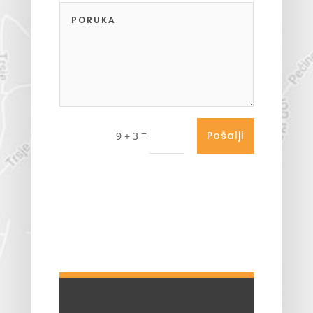
=
Pošalji
9 + 3