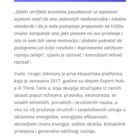
„Dobiti certifikat bonitetne pouzdanosti sa najvećom
ocjenom znači da smo zadovoljili međunarodne i lokalne
standarde i da je naše postojanje prepoznato na tržištu.
Unutar kompanije smo jako ponosni na ovo priznanje i
isto će nam biti samo motivacija i dodatni pokretač da
postignemo još bolje rezultate i doprinesemo održivom
razvoju zemlje
“, izjavio je osnivač i konsultant Nihad
Harbaš“.
Inače, nLogic Advisory je prva ekspertska platforma,
koja je osnovana 2017. godine sa idejom Expert Hub-
a ili Think Tank-a, koja okuplja stručnjake iz raznih
oblasti poput inžinjera, pravnika, ekonomista, te
ostalih tehničkih, prirodnih i društvenih nauka, a
ima za cilj pružanje stručnih i savjetodavnih usluga u
oblastima energetike, energijske efikasnosti,
obnovljivih izvora energije, zaštite okoliša, klimatskih
promjena i generalno održivog razvoja.