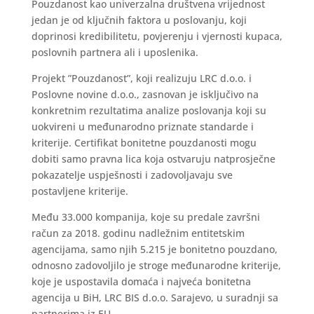
Pouzdanost kao univerzalna društvena vrijednost
jedan je od ključnih faktora u poslovanju, koji
doprinosi kredibilitetu, povjerenju i vjernosti kupaca,
poslovnih partnera ali i uposlenika.
Projekt ”Pouzdanost”, koji realizuju LRC d.o.o. i
Poslovne novine d.o.o., zasnovan je isključivo na
konkretnim rezultatima analize poslovanja koji su
uokvireni u međunarodno priznate standarde i
kriterije. Certifikat bonitetne pouzdanosti mogu
dobiti samo pravna lica koja ostvaruju natprosječne
pokazatelje uspješnosti i zadovoljavaju sve
postavljene kriterije.
Među 33.000 kompanija, koje su predale završni
račun za 2018. godinu nadležnim entitetskim
agencijama, samo njih 5.215 je bonitetno pouzdano,
odnosno zadovoljilo je stroge međunarodne kriterije,
koje je uspostavila domaća i najveća bonitetna
agencija u BiH, LRC BIS d.o.o. Sarajevo, u suradnji sa
partnerima iz EU.