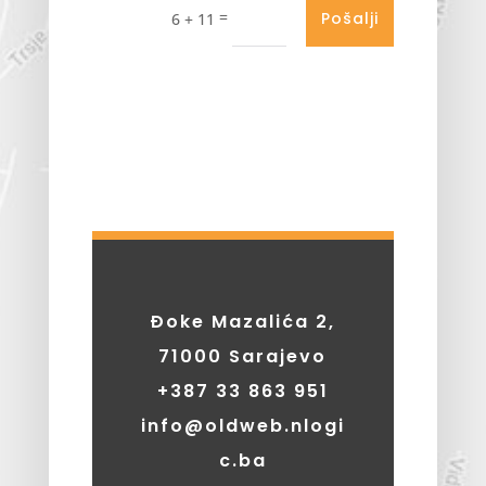
=
Pošalji
6 + 11
Đoke Mazalića 2,
71000 Sarajevo
+387
33 863 951
info@oldweb.nlogi
c.ba