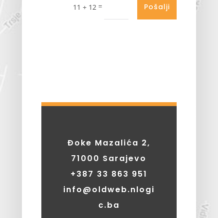
=
Pošalji
11 + 12
Đoke Mazalića 2,
71000 Sarajevo
+387
33 863 951
info@oldweb.nlogi
c.ba