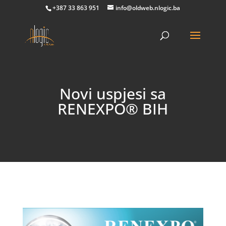
+387 33 863 951
info@oldweb.nlogic.ba
Novi uspjesi sa
RENEXPO® BIH