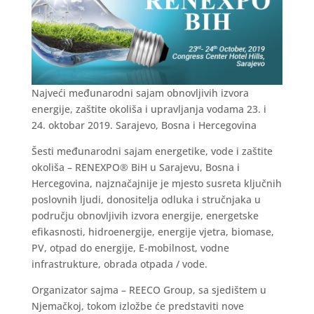
Najveći međunarodni sajam obnovljivih izvora
energije, zaštite okoliša i upravljanja vodama 23. i
24. oktobar 2019. Sarajevo, Bosna i Hercegovina
Šesti međunarodni sajam energetike, vode i zaštite
okoliša – RENEXPO® BiH u Sarajevu, Bosna i
Hercegovina, najznačajnije je mjesto susreta ključnih
poslovnih ljudi, donositelja odluka i stručnjaka u
području obnovljivih izvora energije, energetske
efikasnosti, hidroenergije, energije vjetra, biomase,
PV, otpad do energije, E-mobilnost, vodne
infrastrukture, obrada otpada / vode.
Organizator sajma – REECO Group, sa sjedištem u
Njemačkoj, tokom izložbe će predstaviti nove